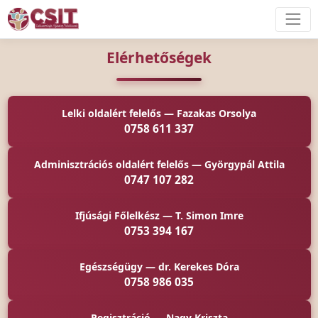
Elérhetőségek
Lelki oldalért felelős — Fazakas Orsolya
0758 611 337
Adminisztrációs oldalért felelős — Györgypál Attila
0747 107 282
Ifjúsági Főlelkész — T. Simon Imre
0753 394 167
Egészségügy — dr. Kerekes Dóra
0758 986 035
Regisztráció — Nagy Kriszta