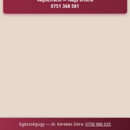
0751 368 581
Egészségügy — dr. Kerekes Dóra:
0758 986 035