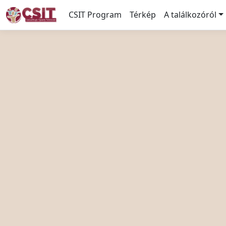
CSIT Program
Térkép
A találkozóról